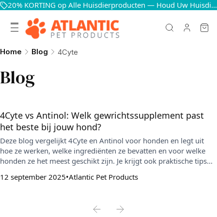
20% KORTING op Alle Huisdierproducten — Houd Uw Huisdieren Blij en Gezond
Home
Blog
4Cyte
Blog
4Cyte vs Antinol: Welk gewrichtssupplement past
het beste bij jouw hond?
Deze blog vergelijkt 4Cyte en Antinol voor honden en legt uit
hoe ze werken, welke ingrediënten ze bevatten en voor welke
honden ze het meest geschikt zijn. Je krijgt ook praktische tips
over toediening, gebruiksgemak en wanneer je resultaat kunt
12 september 2025
Atlantic Pet Products
verwachten.