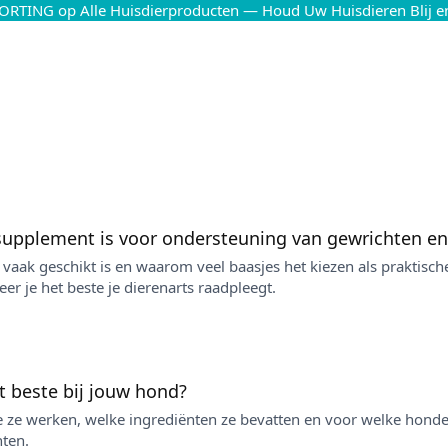
ORTING op Alle Huisdierproducten — Houd Uw Huisdieren Blij 
upplement is voor ondersteuning van gewrichten en 
 vaak geschikt is en waarom veel baasjes het kiezen als praktisch
eer je het beste je dierenarts raadpleegt.
t beste bij jouw hond?
 ze werken, welke ingrediënten ze bevatten en voor welke honden z
hten.