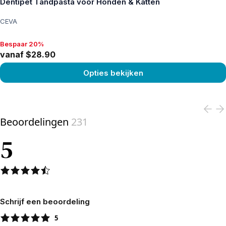
Dentipet Tandpasta voor Honden & Katten
CEVA
Bespaar 20%
Bespaar 20%, vanaf $28.90
vanaf $28.90
Opties bekijken
View product
Beoordelingen
231
5
Schrijf een beoordeling
5