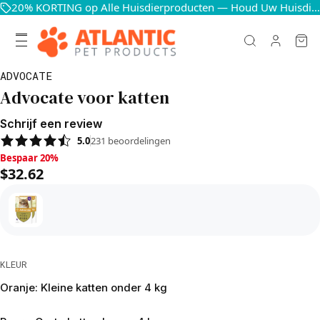
20% KORTING op Alle Huisdierproducten — Houd Uw Huisdieren Blij en Gezond
ADVOCATE
Advocate voor katten
Schrijf een review
5.0
231
beoordelingen
Bespaar 20%, $32.62
Bespaar 20%
$32.62
KLEUR
Oranje: Kleine katten onder 4 kg