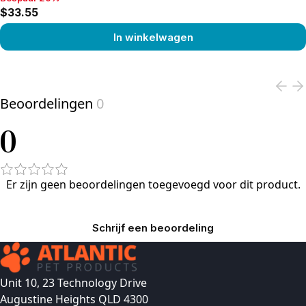
Bespaar 20%, $33.55
$33.55
In winkelwagen
View product
Beoordelingen
0
0
Er zijn geen beoordelingen toegevoegd voor dit product.
Schrijf een beoordeling
Unit 10, 23 Technology Drive
Augustine Heights QLD 4300