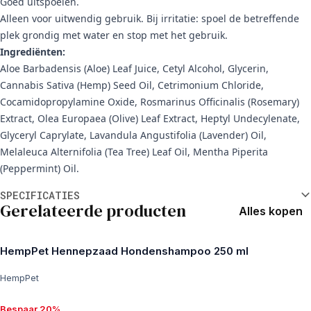
Goed uitspoelen.
Alleen voor uitwendig gebruik. Bij irritatie: spoel de betreffende
plek grondig met water en stop met het gebruik.
Ingrediënten:
Aloe Barbadensis (Aloe) Leaf Juice, Cetyl Alcohol, Glycerin,
Cannabis Sativa (Hemp) Seed Oil, Cetrimonium Chloride,
Cocamidopropylamine Oxide, Rosmarinus Officinalis (Rosemary)
Extract, Olea Europaea (Olive) Leaf Extract, Heptyl Undecylenate,
Glyceryl Caprylate, Lavandula Angustifolia (Lavender) Oil,
Melaleuca Alternifolia (Tea Tree) Leaf Oil, Mentha Piperita
(Peppermint) Oil.
Aanvullende informatie
SPECIFICATIES
Gerelateerde producten
Alles kopen
HempPet Hennepzaad Hondenshampoo 250 ml
HempPet
Bespaar 20%