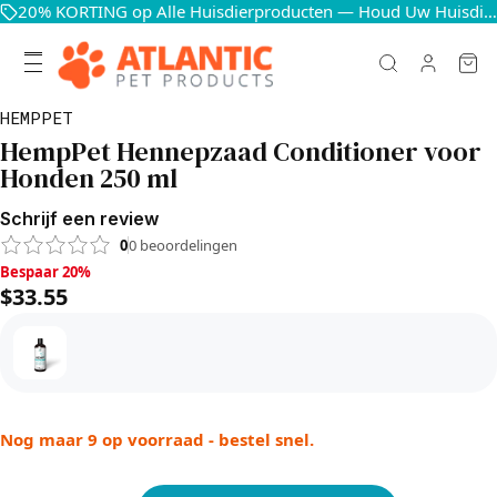
20% KORTING op Alle Huisdierproducten — Houd Uw Huisdieren Blij en Gezond
HEMPPET
HempPet Hennepzaad Conditioner voor
Honden 250 ml
Schrijf een review
0
0
beoordelingen
Bespaar 20%, $33.55
Bespaar 20%
$33.55
Nog maar 9 op voorraad - bestel snel.