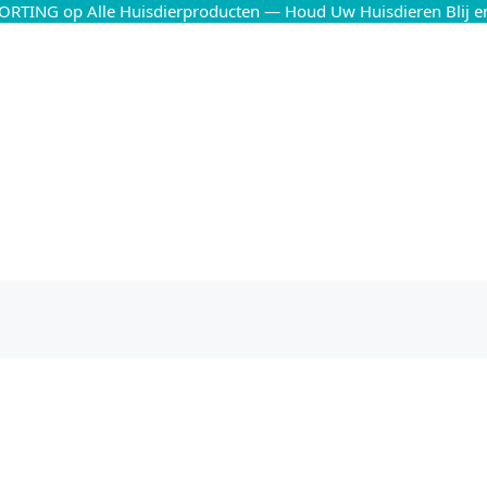
ORTING op Alle Huisdierproducten — Houd Uw Huisdieren Blij 