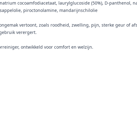
dinatrium cocoamfodiacetaat, laurylglucoside (50%), D-panthenol, 
sappelolie, piroctonolamine, mandarijnschilolie
ngemak vertoont, zoals roodheid, zwelling, pijn, sterke geur of af
gebruik verergert.
einiger, ontwikkeld voor comfort en welzijn.