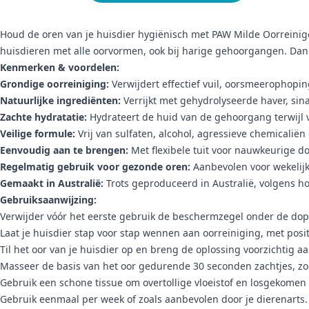
Houd de oren van je huisdier hygiënisch met PAW Milde Oorreiniger
huisdieren met alle oorvormen, ook bij harige gehoorgangen. Dankz
Kenmerken & voordelen:
Grondige oorreiniging:
Verwijdert effectief vuil, oorsmeerophop
Natuurlijke ingrediënten:
Verrijkt met gehydrolyseerde haver, sina
Zachte hydratatie:
Hydrateert de huid van de gehoorgang terwijl v
Veilige formule:
Vrij van sulfaten, alcohol, agressieve chemicaliën
Eenvoudig aan te brengen:
Met flexibele tuit voor nauwkeurige do
Regelmatig gebruik voor gezonde oren:
Aanbevolen voor wekelijks
Gemaakt in Australië:
Trots geproduceerd in Australië, volgens h
Gebruiksaanwijzing:
Verwijder vóór het eerste gebruik de beschermzegel onder de dop
Laat je huisdier stap voor stap wennen aan oorreiniging, met posi
Til het oor van je huisdier op en breng de oplossing voorzichtig 
Masseer de basis van het oor gedurende 30 seconden zachtjes, zo
Gebruik een schone tissue om overtollige vloeistof en losgekomen v
Gebruik eenmaal per week of zoals aanbevolen door je dierenarts.