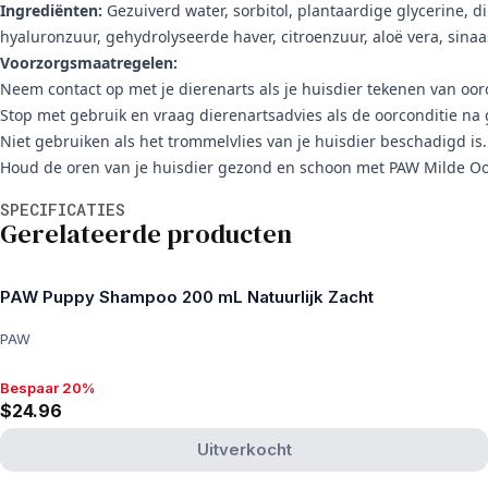
Ingrediënten:
Gezuiverd water, sorbitol, plantaardige glycerine, 
hyaluronzuur, gehydrolyseerde haver, citroenzuur, aloë vera, sinaa
Voorzorgsmaatregelen:
Neem contact op met je dierenarts als je huisdier tekenen van ooro
Stop met gebruik en vraag dierenartsadvies als de oorconditie na 
Niet gebruiken als het trommelvlies van je huisdier beschadigd is.
Houd de oren van je huisdier gezond en schoon met PAW Milde Oorr
Aanvullende informatie
SPECIFICATIES
Gerelateerde producten
PAW Puppy Shampoo 200 mL Natuurlijk Zacht
PAW
Bespaar 20%
Bespaar 20%, $24.96
$24.96
Uitverkocht
View product