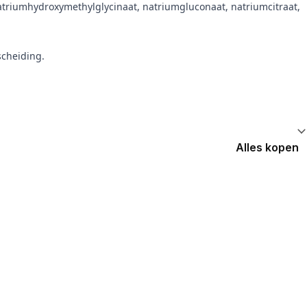
natriumhydroxymethylglycinaat, natriumgluconaat, natriumcitraat,
scheiding.
Alles kopen