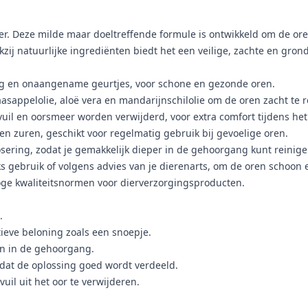
. Deze milde maar doeltreffende formule is ontwikkeld om de oren v
ij natuurlijke ingrediënten biedt het een veilige, zachte en grond
ing en onaangename geurtjes, voor schone en gezonde oren.
asappelolie, aloë vera en mandarijnschilolie om de oren zacht te r
uil en oorsmeer worden verwijderd, voor extra comfort tijdens het
 en zuren, geschikt voor regelmatig gebruik bij gevoelige oren.
sering, zodat je gemakkelijk dieper in de gehoorgang kunt reinige
 gebruik of volgens advies van je dierenarts, om de oren schoon e
oge kwaliteitsnormen voor dierverzorgingsproducten.
.
tieve beloning zoals een snoepje.
aan in de gehoorgang.
dat de oplossing goed wordt verdeeld.
uil uit het oor te verwijderen.