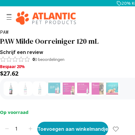
20% K
PAW
PAW Milde Oorreiniger 120 mL
Schrijf een review
0
0
beoordelingen
Bespaar 20%, $27.62
Bespaar 20%
$27.62
Op voorraad
Toevoegen aan winkelmandje