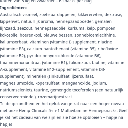
Katten van 5 kg en zwaarder – 6 snacks per dag
Ingrediënten:
Australisch vismeel, zoete aardappelen, kikkererwten, dextrose,
kippenvet, natuurlijk aroma, hennepzaadpoeder, gemalen
lijnzaad, zeezout, hennepzaadolie, kurkuma, kelp, pompoen,
kokosolie, boerenkool, blauwe bessen, zonnebloemlecithine,
kaliumsorbaat, vitaminen (vitamine E-supplement, niacine
(vitamine B3), calcium-pantothenaat (vitamine B5), riboflavine
(vitamine B2), pyridoxinehydrochloride (vitamine B6),
thiaminemononitraat (vitamine B1), foliumzuur, biotine, vitamine
A-supplement, vitamine B12-supplement, vitamine D3-
supplement), mineralen (zinksulfaat, ijzersulfaat,
magnesiumoxide, kopersulfaat, mangaanoxide, jodium,
natriumseleniet), taurine, gemengde tocoferolen (een natuurlijk
conserveermiddel), rozemarijnextract.
Til de gezondheid en het geluk van je kat naar een hoger niveau
met onze Hemp Clinicals 5-in-1 Multivitamine Hennepsnacks. Geef
je kat het cadeau van welzijn en zie hoe ze opbloeien – hapje na
hapje!