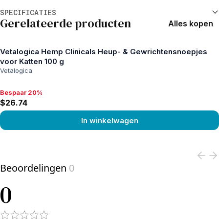
Aanvullende informatie
SPECIFICATIES
Gerelateerde producten
Alles kopen
Vetalogica Hemp Clinicals Heup- & Gewrichtensnoepjes
voor Katten 100 g
Vetalogica
Bespaar 20%
Bespaar 20%, $26.74
$26.74
In winkelwagen
View product
Beoordelingen
0
0