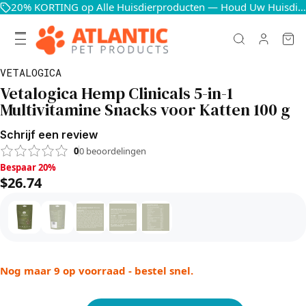
20% KORTING op Alle Huisdierproducten — Houd Uw Huisdieren Blij en Gezond
VETALOGICA
Vetalogica Hemp Clinicals 5-in-1
Multivitamine Snacks voor Katten 100 g
Schrijf een review
0
0
beoordelingen
Bespaar 20%, $26.74
Bespaar 20%
$26.74
Nog maar 9 op voorraad - bestel snel.