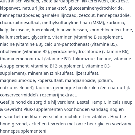
Australisch vismeel, zoete aardappelen, kikkererwten, dextrose,
kippenvet, natuurlijke smaakstof, glucosaminehydrochloride,
hennepzaadpoeder, gemalen lijnzaad, zeezout, hennepzaadolie,
chondroïtinesulfaat, methylsulfonylmethaan (MSM), kurkuma,
kelp, kokosolie, boerenkool, blauwe bessen, zonnebloemlecithine,
kaliumsorbaat, glycerine, vitaminen (vitamine E-supplement,
niacine (vitamine B3), calcium-pantothenaat (vitamine B5),
riboflavine (vitamine B2), pyridoxinehydrochloride (vitamine B6),
thiaminemononitraat (vitamine B1), foliumzuur, biotine, vitamine
A-supplement, vitamine B12-supplement, vitamine D3-
supplement), mineralen (zinksulfaat, ijzersulfaat,
magnesiumoxide, kopersulfaat, mangaanoxide, jodium,
natriumseleniet), taurine, gemengde tocoferolen (een natuurlijk
conserveermiddel), rozemarijnextract.
Geef je hond de zorg die hij verdient. Bestel Hemp Clinicals Heup
& Gewricht Plus-supplementen voor honden vandaag nog en
ervaar het merkbare verschil in mobiliteit en vitaliteit. Houd je
hond gezond, actief en tevreden met onze heerlijke en voedzame
hennepsupplementen!