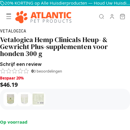
20% KORTING op Alle Huisdierproducten — Houd Uw Huisdieren Blij en Gezond
VETALOGICA
Vetalogica Hemp Clinicals Heup- &
Gewricht Plus-supplementen voor
honden 300 g
Schrijf een review
0
0
beoordelingen
Bespaar 20%, $46.19
Bespaar 20%
$46.19
Op voorraad