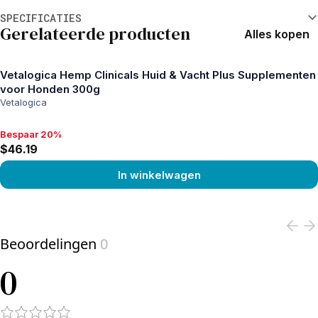
Aanvullende informatie
SPECIFICATIES
Gerelateerde producten
Alles kopen
Vetalogica Hemp Clinicals Huid & Vacht Plus Supplementen
voor Honden 300g
Vetalogica
Bespaar 20%
Bespaar 20%, $46.19
$46.19
In winkelwagen
View product
Beoordelingen
0
0