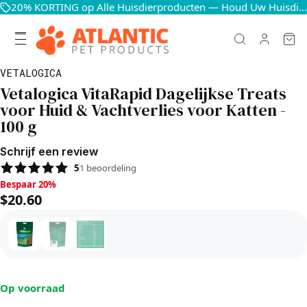
20% KORTING op Alle Huisdierproducten — Houd Uw Huisdieren Blij en Gezond
VETALOGICA
Vetalogica VitaRapid Dagelijkse Treats
voor Huid & Vachtverlies voor Katten -
100 g
Schrijf een review
5
1
beoordeling
Bespaar 20%, $20.60
Bespaar 20%
$20.60
Op voorraad