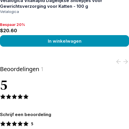
Vetalogica VitaRapid Dagelijkse Snoepjes voor
Gewrichtsverzorging voor Katten - 100 g
Vetalogica
Bespaar 20%
Bespaar 20%, $20.60
$20.60
In winkelwagen
View product
Beoordelingen
1
5
Schrijf een beoordeling
5