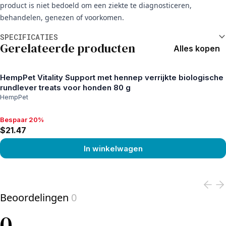
product is niet bedoeld om een ziekte te diagnosticeren,
behandelen, genezen of voorkomen.
Aanvullende informatie
SPECIFICATIES
Gerelateerde producten
Alles kopen
HempPet Vitality Support met hennep verrijkte biologische
rundlever treats voor honden 80 g
HempPet
Bespaar 20%
Bespaar 20%, $21.47
$21.47
In winkelwagen
View product
Beoordelingen
0
0