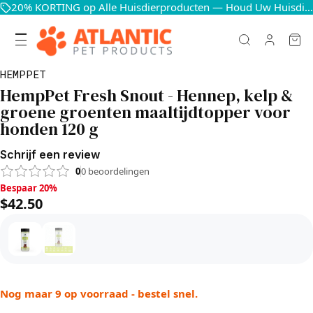
20% KORTING op Alle Huisdierproducten — Houd Uw Huisdieren Blij en Gezond
HEMPPET
HempPet Fresh Snout - Hennep, kelp &
groene groenten maaltijdtopper voor
honden 120 g
Schrijf een review
0
0
beoordelingen
Bespaar 20%, $42.50
Bespaar 20%
$42.50
Nog maar 9 op voorraad - bestel snel.