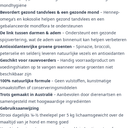
mondhygiëne
Bevordert gezond tandvlees & een gezonde mond
– Hennep-
omega’s en kokosolie helpen gezond tandvlees en een
gebalanceerde mondflora te ondersteunen
De link tussen darmen & adem
– Ondersteunt een gezonde
spijsvertering, wat de adem van binnenuit kan helpen verbeteren
Antioxidantenrijke groene groenten
– Spinazie, broccoli,
peterselie en selderij leveren natuurlijke vezels en antioxidanten
Geschikt voor rauwvoerders
– Handig voorraadproduct om
voedingshiaten op te vangen wanneer verse groenten niet
beschikbaar zijn
100% natuurlijke formule
– Geen vulstoffen, kunstmatige
smaakstoffen of conserveringsmiddelen
Trots gemaakt in Australië
– Aanbevolen door dierenartsen en
samengesteld met hoogwaardige ingrediënten
Gebruiksaanwijzing
Strooi dagelijks ¼–½ theelepel per 5 kg lichaamsgewicht over de
maaltijd van je hond en meng goed