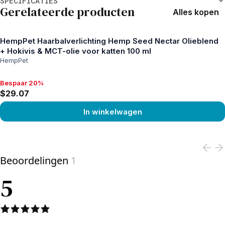
SPECIFICATIES
Gerelateerde producten
Alles kopen
HempPet Haarbalverlichting Hemp Seed Nectar Olieblend
+ Hokivis & MCT-olie voor katten 100 ml
HempPet
Bespaar 20%
Bespaar 20%, $29.07
$29.07
In winkelwagen
View product
Beoordelingen
1
5