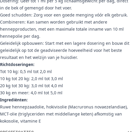
Dosering: Geef tot 1 ml per 5 kg lichaamsgewicht per dag, direct
in de bek of gemengd door het voer.
Goed schudden: Zorg voor een goede menging vóór elk gebruik.
Combineren: Kan samen worden gebruikt met andere
hennepproducten, met een maximale totale inname van 10 ml
hennepolie per dag.
Geleidelijk opbouwen: Start met een lagere dosering en bouw dit
geleidelijk op tot de geadviseerde hoeveelheid voor het beste
resultaat en het welzijn van je huisdier.
Richtdoseringen:
Tot 10 kg: 0,5 ml tot 2,0 ml
10 kg tot 20 kg: 2,0 ml tot 3,0 ml
20 kg tot 30 kg: 3,0 ml tot 4,0 ml
30 kg en meer: 4,0 ml tot 5,0 ml
Ingrediënten:
Ruwe hennepzaadolie, hokivisolie (Macruronus novaezelandiae),
MCT-olie (triglyceriden met middellange keten) afkomstig van
kokosolie, vitamine E
Aanvullende informatie