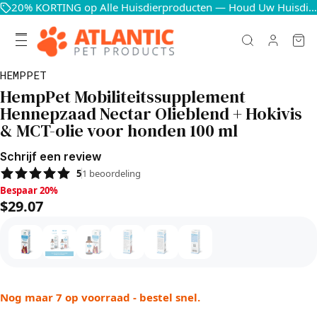
20% KORTING op Alle Huisdierproducten — Houd Uw Huisdieren Blij en Gezond
HEMPPET
HempPet Mobiliteitssupplement
Hennepzaad Nectar Olieblend + Hokivis
& MCT-olie voor honden 100 ml
Schrijf een review
5
1
beoordeling
Bespaar 20%, $29.07
Bespaar 20%
$29.07
Nog maar 7 op voorraad - bestel snel.