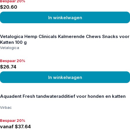
Bespaar 20%
Bespaar 20%, $20.60
$20.60
In winkelwagen
Product bekijken
Vetalogica Hemp Clinicals Kalmerende Chews Snacks voor
Katten 100 g
Vetalogica
Bespaar 20%
Bespaar 20%, $26.74
$26.74
In winkelwagen
Product bekijken
Aquadent Fresh tandwateradditief voor honden en katten
Virbac
Bespaar 20%
Bespaar 20%, vanaf $37.64
vanaf $37.64