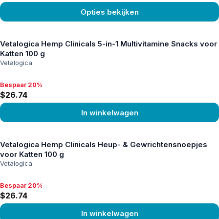
Opties bekijken
Product bekijken
Vetalogica Hemp Clinicals 5-in-1 Multivitamine Snacks voor
Katten 100 g
Vetalogica
Bespaar 20%
Bespaar 20%, $26.74
$26.74
In winkelwagen
Product bekijken
Vetalogica Hemp Clinicals Heup- & Gewrichtensnoepjes
voor Katten 100 g
Vetalogica
Bespaar 20%
Bespaar 20%, $26.74
$26.74
In winkelwagen