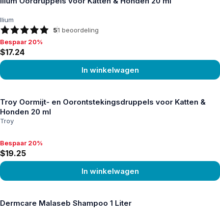
Ilium Oordruppels voor Katten & Honden 20 ml
Ilium
5
1
beoordeling
Bespaar 20%
Bespaar 20%, $17.24
$17.24
In winkelwagen
Product bekijken
Troy Oormijt- en Oorontstekingsdruppels voor Katten &
Honden 20 ml
Troy
Bespaar 20%
Bespaar 20%, $19.25
$19.25
In winkelwagen
Product bekijken
Dermcare Malaseb Shampoo 1 Liter