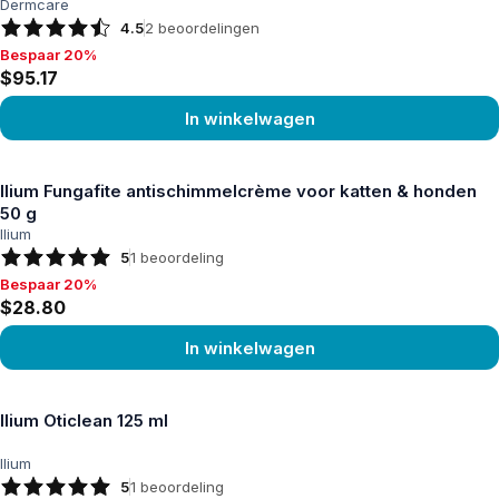
Dermcare
4.5
2
beoordelingen
Bespaar 20%
Bespaar 20%, $95.17
$95.17
In winkelwagen
Product bekijken
Ilium Fungafite antischimmelcrème voor katten & honden
50 g
Ilium
5
1
beoordeling
Bespaar 20%
Bespaar 20%, $28.80
$28.80
In winkelwagen
Product bekijken
Ilium Oticlean 125 ml
Ilium
5
1
beoordeling