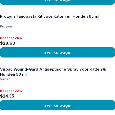
Product bekijken
Prozym Tandpasta Kit voor Katten en Honden 65 ml
Prozym
Bespaar 20%
Bespaar 20%, $28.63
$28.63
In winkelwagen
Product bekijken
Virbac Wound-Gard Antiseptische Spray voor Katten &
Honden 50 ml
Virbac
Bespaar 22%
Bespaar 22%, $24.35
$24.35
In winkelwagen
Product bekijken