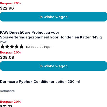
Bespaar 20%
Bespaar 20%, $22.96
$22.96
In winkelwagen
Product bekijken
PAW DigestiCare Probiotica voor
Spijsverteringsgezondheid voor Honden en Katten 143 g
PAW
5
3
beoordelingen
Bespaar 20%
Bespaar 20%, $38.08
$38.08
In winkelwagen
Product bekijken
Dermcare Pyohex Conditioner Lotion 200 ml
Dermcare
Bespaar 20%
Bespaar 20%, $31.27
$31.27