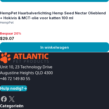
Product bekijken
HempPet Haarbalverlichting Hemp Seed Nectar Olieblend
+ Hokivis & MCT-olie voor katten 100 ml
HempPet
Bespaar 20%
Bespaar 20%, $29.07
$29.07
In winkelwagen
Product bekijken
Unit 10, 23 Technology Drive
Augustine Heights QLD 4300
+46 72 149 80 55
Hulp nodig?
→
Categorieën