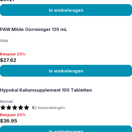
In winkelwagen
Product bekijken
PAW Milde Oorreiniger 120 mL
PAW
Bespaar 20%
Bespaar 20%, $27.62
$27.62
In winkelwagen
Product bekijken
Hypokal Kaliumsupplement 100 Tabletten
Mavlab
5
2
beoordelingen
Bespaar 20%
Bespaar 20%, $36.95
$36.95
In winkelwagen