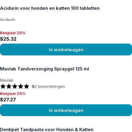
Acidurin voor honden en katten 100 tabletten
Acidurin
Bespaar 20%
Bespaar 20%, $25.32
$25.32
In winkelwagen
Product bekijken
Mavlab Tandverzorging Spraygel 125 ml
Mavlab
5
2
beoordelingen
Bespaar 20%
Bespaar 20%, $27.27
$27.27
In winkelwagen
Product bekijken
Dentipet Tandpasta voor Honden & Katten