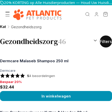
20% KORTING op Alle Huisdierproducten — Houd Uw Huisdieren Blij en Gezond
Kat
Gezondheidszorg
SORTEREN O
Gezondheidszorg
46
Filters
Dermcare Malaseb Shampoo 250 ml
Dermcare
5
4
beoordelingen
Bespaar 20%
Bespaar 20%, $32.44
$32.44
In winkelwagen
Product bekijken