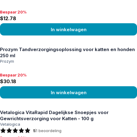
Bespaar 20%
Bespaar 20%, $12.78
$12.78
In winkelwagen
Product bekijken
Prozym Tandverzorgingsoplossing voor katten en honden
250 ml
Prozym
Bespaar 20%
Bespaar 20%, $30.18
$30.18
In winkelwagen
Product bekijken
Vetalogica VitaRapid Dagelijkse Snoepjes voor
Gewrichtsverzorging voor Katten - 100 g
Vetalogica
5
1
beoordeling