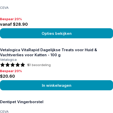
CEVA
Bespaar 20%
Bespaar 20%, vanaf $28.90
vanaf $28.90
Opties bekijken
Product bekijken
Vetalogica VitaRapid Dagelijkse Treats voor Huid &
Vachtverlies voor Katten - 100 g
Vetalogica
5
1
beoordeling
Bespaar 20%
Bespaar 20%, $20.60
$20.60
In winkelwagen
Product bekijken
Dentipet Vingerborstel
CEVA